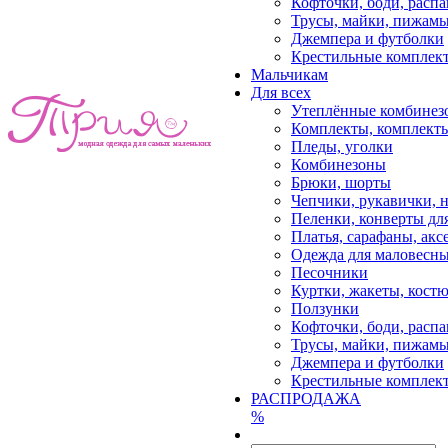
Кофточки, боди, расп
Трусы, майки, пижам
Джемпера и футболки
Крестильные комплек
Мальчикам
Для всех
Утеплённые комбинез
Комплекты, комплект
Пледы, уголки
Комбинезоны
Брюки, шорты
Чепчики, рукавички, 
Пеленки, конверты дл
Платья, сарафаны, акс
Одежда для маловесны
Песочники
Куртки, жакеты, кост
Ползунки
Кофточки, боди, расп
Трусы, майки, пижам
Джемпера и футболки
Крестильные комплек
РАСПРОДАЖА
%