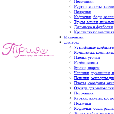
Песочники
Куртки, жакеты, кост
Ползунки
Кофточки, боди, расп
Трусы, майки, пижам
Джемпера и футболки
Крестильные комплек
Мальчикам
Для всех
Утеплённые комбинез
Комплекты, комплект
Пледы, уголки
Комбинезоны
Брюки, шорты
Чепчики, рукавички, 
Пеленки, конверты дл
Платья, сарафаны, акс
Одежда для маловесны
Песочники
Куртки, жакеты, кост
Ползунки
Кофточки, боди, расп
Трусы, майки, пижам