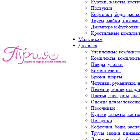
Куртки, жакеты, кост
Ползунки
Кофточки, боди, расп
Трусы, майки, пижам
Джемпера и футболки
Крестильные комплек
Мальчикам
Для всех
Утеплённые комбинез
Комплекты, комплект
Пледы, уголки
Комбинезоны
Брюки, шорты
Чепчики, рукавички, 
Пеленки, конверты дл
Платья, сарафаны, акс
Одежда для маловесны
Песочники
Куртки, жакеты, кост
Ползунки
Кофточки, боди, расп
Трусы, майки, пижам
Джемпера и футболки