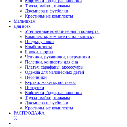
Кофточки, боди, распашонки
Трусы, майки, пижамы
Джемпера и футболки
Крестильные комплекты
Мальчикам
Для всех
Утеплённые комбинезоны и конверты
Комплекты, комплекты на выписку
Пледы, уголки
Комбинезоны
Брюки, шорты
Чепчики, рукавички, нагрудники
Пеленки, конверты для сна
Платья, сарафаны, аксессуары
Одежда для маловесных детей
Песочники
Куртки, жакеты, костюмы
Ползунки
Кофточки, боди, распашонки
Трусы, майки, пижамы
Джемпера и футболки
Крестильные комплекты
РАСПРОДАЖА
%