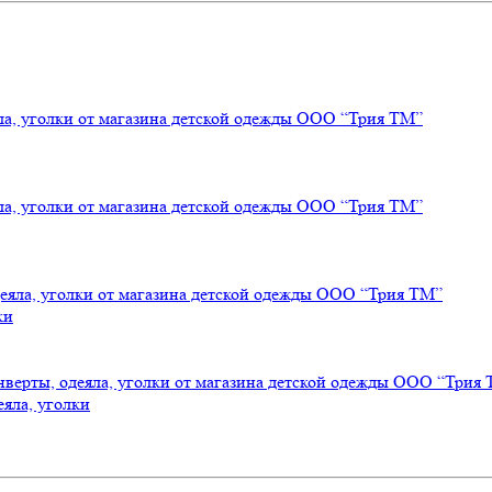
ки
еяла, уголки