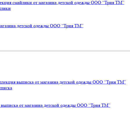
йлики
ыписка