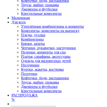
Кофточки, боди, распашонки
Трусы, майки, пижамы
Джемпера и футболки
Крестильные комплекты
Мальчикам
Для всех
Утеплённые комбинезоны и конверты
Комплекты, комплекты на выписку
Пледы, уголки
Комбинезоны
Брюки, шорты
Чепчики, рукавички, нагрудники
Пеленки, конверты для сна
Платья, сарафаны, аксессуары
Одежда для маловесных детей
Песочники
Куртки, жакеты, костюмы
Ползунки
Кофточки, боди, распашонки
Трусы, майки, пижамы
Джемпера и футболки
Крестильные комплекты
РАСПРОДАЖА
%