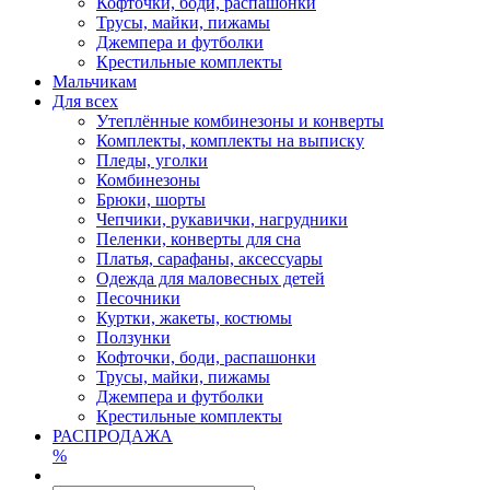
Кофточки, боди, распашонки
Трусы, майки, пижамы
Джемпера и футболки
Крестильные комплекты
Мальчикам
Для всех
Утеплённые комбинезоны и конверты
Комплекты, комплекты на выписку
Пледы, уголки
Комбинезоны
Брюки, шорты
Чепчики, рукавички, нагрудники
Пеленки, конверты для сна
Платья, сарафаны, аксессуары
Одежда для маловесных детей
Песочники
Куртки, жакеты, костюмы
Ползунки
Кофточки, боди, распашонки
Трусы, майки, пижамы
Джемпера и футболки
Крестильные комплекты
РАСПРОДАЖА
%