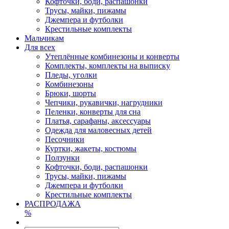
Кофточки, боди, распашонки
Трусы, майки, пижамы
Джемпера и футболки
Крестильные комплекты
Мальчикам
Для всех
Утеплённые комбинезоны и конверты
Комплекты, комплекты на выписку
Пледы, уголки
Комбинезоны
Брюки, шорты
Чепчики, рукавички, нагрудники
Пеленки, конверты для сна
Платья, сарафаны, аксессуары
Одежда для маловесных детей
Песочники
Куртки, жакеты, костюмы
Ползунки
Кофточки, боди, распашонки
Трусы, майки, пижамы
Джемпера и футболки
Крестильные комплекты
РАСПРОДАЖА
%