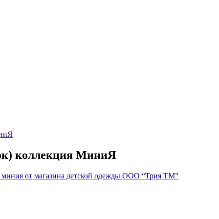
иниЯ
лок) коллекция МиниЯ