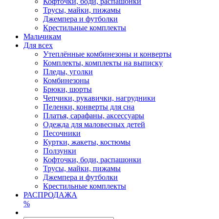
Кофточки, боди, распашонки
Трусы, майки, пижамы
Джемпера и футболки
Крестильные комплекты
Мальчикам
Для всех
Утеплённые комбинезоны и конверты
Комплекты, комплекты на выписку
Пледы, уголки
Комбинезоны
Брюки, шорты
Чепчики, рукавички, нагрудники
Пеленки, конверты для сна
Платья, сарафаны, аксессуары
Одежда для маловесных детей
Песочники
Куртки, жакеты, костюмы
Ползунки
Кофточки, боди, распашонки
Трусы, майки, пижамы
Джемпера и футболки
Крестильные комплекты
РАСПРОДАЖА
%