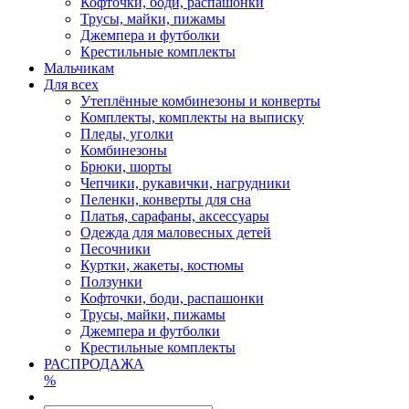
Кофточки, боди, распашонки
Трусы, майки, пижамы
Джемпера и футболки
Крестильные комплекты
Мальчикам
Для всех
Утеплённые комбинезоны и конверты
Комплекты, комплекты на выписку
Пледы, уголки
Комбинезоны
Брюки, шорты
Чепчики, рукавички, нагрудники
Пеленки, конверты для сна
Платья, сарафаны, аксессуары
Одежда для маловесных детей
Песочники
Куртки, жакеты, костюмы
Ползунки
Кофточки, боди, распашонки
Трусы, майки, пижамы
Джемпера и футболки
Крестильные комплекты
РАСПРОДАЖА
%