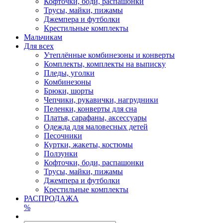
Кофточки, боди, распашонки
Трусы, майки, пижамы
Джемпера и футболки
Крестильные комплекты
Мальчикам
Для всех
Утеплённые комбинезоны и конверты
Комплекты, комплекты на выписку
Пледы, уголки
Комбинезоны
Брюки, шорты
Чепчики, рукавички, нагрудники
Пеленки, конверты для сна
Платья, сарафаны, аксессуары
Одежда для маловесных детей
Песочники
Куртки, жакеты, костюмы
Ползунки
Кофточки, боди, распашонки
Трусы, майки, пижамы
Джемпера и футболки
Крестильные комплекты
РАСПРОДАЖА
%