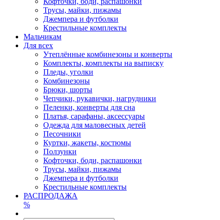
Кофточки, боди, распашонки
Трусы, майки, пижамы
Джемпера и футболки
Крестильные комплекты
Мальчикам
Для всех
Утеплённые комбинезоны и конверты
Комплекты, комплекты на выписку
Пледы, уголки
Комбинезоны
Брюки, шорты
Чепчики, рукавички, нагрудники
Пеленки, конверты для сна
Платья, сарафаны, аксессуары
Одежда для маловесных детей
Песочники
Куртки, жакеты, костюмы
Ползунки
Кофточки, боди, распашонки
Трусы, майки, пижамы
Джемпера и футболки
Крестильные комплекты
РАСПРОДАЖА
%